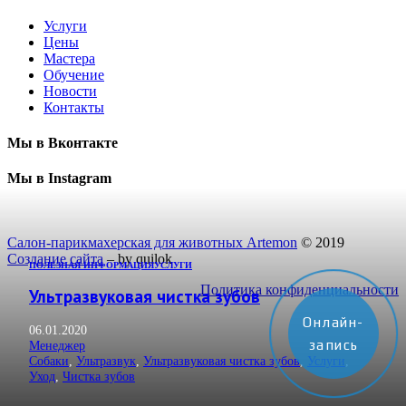
Услуги
Цены
Мастера
Обучение
Новости
Контакты
Мы в Вконтакте
Мы в Instagram
Салон-парикмахерская для животных Artemon
© 2019
Создание сайта
– by quilok
ПОЛЕЗНАЯ ИНФОРМАЦИЯ
УСЛУГИ
Политика конфиденциальности
Ультразвуковая чистка зубов
Онлайн-
06.01.2020
запись
Менеджер
Собаки
,
Ультразвук
,
Ультразвуковая чистка зубов
,
Услуги
,
Уход
,
Чистка зубов