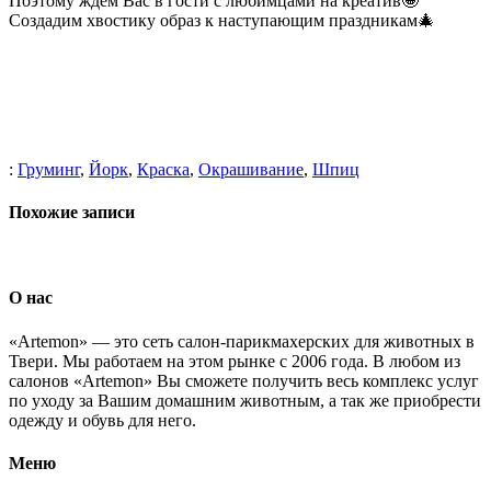
Поэтому ждем Вас в гости с любимцами на креатив🤩
Создадим хвостику образ к наступающим праздникам🎄
:
Груминг
,
Йорк
,
Краска
,
Окрашивание
,
Шпиц
Похожие записи
О нас
«Artemon» — это сеть салон-парикмахерских для животных в
Твери. Мы работаем на этом рынке с 2006 года. В любом из
салонов «Artemon» Вы сможете получить весь комплекс услуг
по уходу за Вашим домашним животным, а так же приобрести
одежду и обувь для него.
Меню