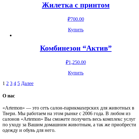
Жилетка с принтом
₽
700.00
Купить
Комбинезон “Актив”
₽
1,250.00
Купить
Навигация
1
2
3
4
5
Далее
по
О нас
записям
«Artemon» — это сеть салон-парикмахерских для животных в
Твери. Мы работаем на этом рынке с 2006 года. В любом из
салонов «Artemon» Вы сможете получить весь комплекс услуг
по уходу за Вашим домашним животным, а так же приобрести
одежду и обувь для него.